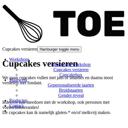
Cupcakes versieren
Hamburger toggle menu
Workshops
Cupcakes versieren
Bento cake workshop
Cupcakes versieren
Cupcakebox
We gaan cupcakes vullen met jam of smarties en daarna mooi
Maatwerk
versieren met fondant.
Gepersonaliseerde taarten
Bruidstaarten
Gender reveal
Producten
Iedereen kan meedoen met de workshop, ook personen met
Contact
voedselintoleranties!
De cupcakes kan ik namelijk gluten-* en/of melkvrij maken.