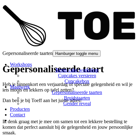
Gepersonaliseerde taarten
Hamburger toggle menu
Workshops
Gepersonaliseerde taart
Bento cake workshop
Cupcakes versieren
Cupcakebox
Heb je binnenkort een verjaardag of speciale gelegenheid en wil je
Maatwerk
iets moois en lekkers op tafel zetten
?
Gepersonaliseerde taarten
Bruidstaarten
Dan ben je bij Toeff aan het juiste adres!
Gender reveal
Producten
Contact
Ik denk graag met je mee om samen tot een lekkere bestelling te
komen dat perfect aansluit bij de gelegenheid en jouw persoonlijke
smaak.