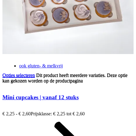
ook gluten- & melkvrij
Opties selecteren
Dit product heeft meerdere variaties. Deze optie
Opties selecteren
Dit product heeft meerdere variaties. Deze optie
kan gekozen worden op de productpagina
kan gekozen worden op de productpagina
Mini cupcakes | vanaf 12 stuks
€
2,25
-
€
2,60
Prijsklasse: € 2,25 tot € 2,60