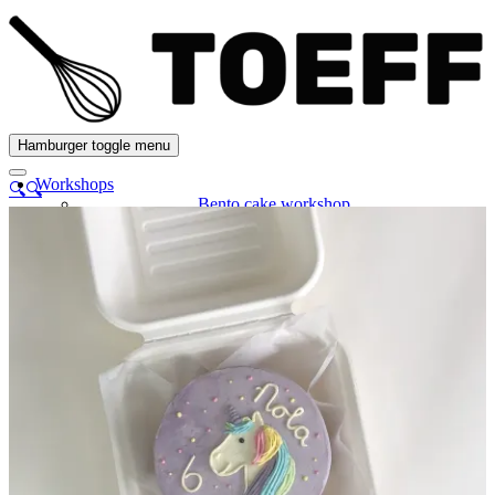
Hamburger toggle menu
Workshops
🔍
🔍
Bento cake workshop
Cupcakes versieren
Cupcakebox
Maatwerk
Gepersonaliseerde taarten
Bruidstaarten
Gender reveal
Producten
Contact