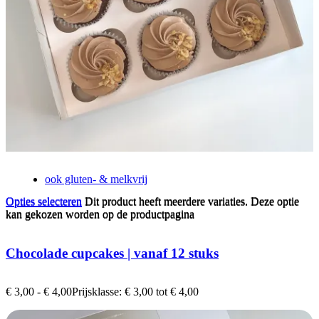
ook gluten- & melkvrij
Opties selecteren
Dit product heeft meerdere variaties. Deze optie
Opties selecteren
Dit product heeft meerdere variaties. Deze optie
kan gekozen worden op de productpagina
kan gekozen worden op de productpagina
Chocolade cupcakes | vanaf 12 stuks
€
3,00
-
€
4,00
Prijsklasse: € 3,00 tot € 4,00