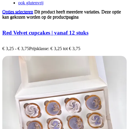
ook glutenvrij
Opties selecteren
Dit product heeft meerdere variaties. Deze optie
Opties selecteren
Dit product heeft meerdere variaties. Deze optie
kan gekozen worden op de productpagina
kan gekozen worden op de productpagina
Red Velvet cupcakes | vanaf 12 stuks
€
3,25
-
€
3,75
Prijsklasse: € 3,25 tot € 3,75