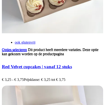
ook glutenvrij
Opties selecteren
Dit product heeft meerdere variaties. Deze optie
Opties selecteren
Dit product heeft meerdere variaties. Deze optie
kan gekozen worden op de productpagina
kan gekozen worden op de productpagina
Red Velvet cupcakes | vanaf 12 stuks
€
3,25
-
€
3,75
Prijsklasse: € 3,25 tot € 3,75