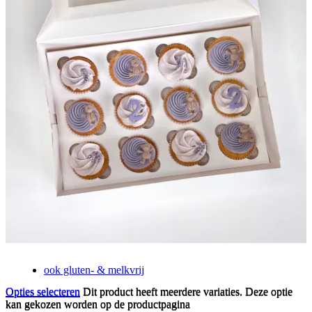
ook gluten- & melkvrij
Opties selecteren
Dit product heeft meerdere variaties. Deze optie
Opties selecteren
Dit product heeft meerdere variaties. Deze optie
kan gekozen worden op de productpagina
kan gekozen worden op de productpagina