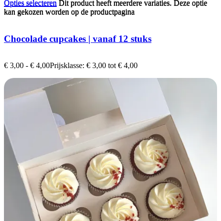
Opties selecteren
Dit product heeft meerdere variaties. Deze optie
Opties selecteren
Dit product heeft meerdere variaties. Deze optie
kan gekozen worden op de productpagina
kan gekozen worden op de productpagina
Chocolade cupcakes | vanaf 12 stuks
€
3,00
-
€
4,00
Prijsklasse: € 3,00 tot € 4,00